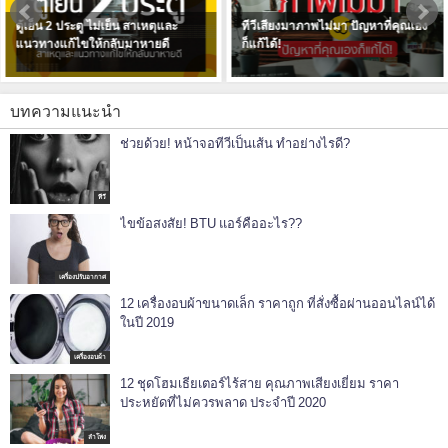
ทีวีเสียงมาภาพไม่มา ปัญหาที่คุณเอง
มีผ้านวมผืนใหญ่ เลือกเครื่องซักผ้า
ก็แก้ได้!
อย่างไร ให้ซักได้อย่างสะอาด หอม
ฟิน!
บทความแนะนำ
ช่วยด้วย! หน้าจอทีวีเป็นเส้น ทำอย่างไรดี?
ทีวี
ไขข้อสงสัย! BTU แอร์คืออะไร??
เครื่องปรับอากาศ
12 เครื่องอบผ้าขนาดเล็ก ราคาถูก ที่สั่งซื้อผ่านออนไลน์ได้
ในปี 2019
เครื่องอบผ้า
12 ชุดโฮมเธียเตอร์ไร้สาย คุณภาพเสียงเยี่ยม ราคา
ประหยัดที่ไม่ควรพลาด ประจำปี 2020
ลำโพง