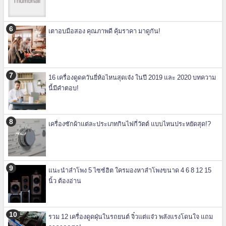
เตาอบมือสอง คุณภาพดี คุ้มราคา มาดูกัน!
16 เครื่องดูดควันยี่ห้อไหนสุดเจ๋ง ในปี 2019 และ 2020 บทความ
นี้มีคำตอบ!
เครื่องซักผ้าแต่ละประเภทกินไฟกี่วัตต์ แบบไหนประหยัดสุด!?
แนะนำลำโพง 5 ไซซ์ฮิต ใครมองหาลำโพงขนาด 4 6 8 12 15
นิ้ว ต้องอ่าน
รวม 12 เครื่องดูดฝุ่นในรถยนต์ จิ๋วแต่แจ๋ว พลังแรงโดนใจ แถม