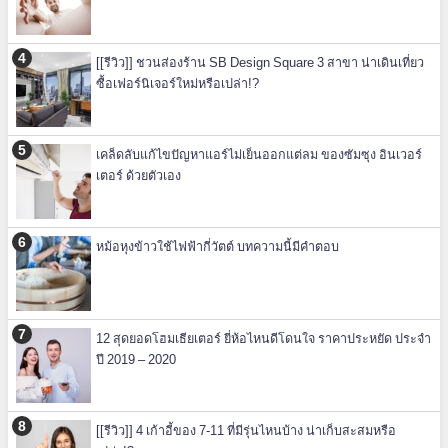
[[รีวิว]] ชวนส่องร้าน SB Design Square 3 สาขา น่าเดินเที่ยว
ซื้อเฟอร์นิเจอร์ใหม่หรือเปล่า!?
เคล็ดลับแก้ไขปัญหาแอร์ไม่เย็นออกแต่ลม ของซัมซุง อินเวอร์
เตอร์ ด้วยตัวเอง
หม้อหุงข้าวใช้ไฟฟ้ากี่วัตต์ บทความนี้มีคำตอบ
12 สุดยอดโฮมเธียเตอร์ ยี่ห้อไหนดีโดนใจ ราคาประหยัด ประจำ
ปี 2019 – 2020
[[รีวิว]] 4 เก้าอี้ของ 7-11 ที่มีรุ่นไหนบ้าง น่าเก็บสะสมหรือ