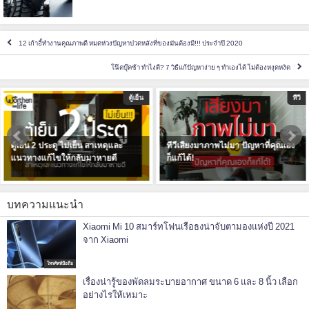
12 เก้าอี้ทำงานคุณภาพดี หมดห่วงปัญหาปวดหลังที่ของมันต้องมี!!! ประจำปี 2020
โน๊ตบุ๊คช้า ทำไงดี? 7 วิธีแก้ปัญหาง่าย ๆ ทำเองได้ ไม่ต้องหงุดหงิด
ทีวี
เครื่องซักผ้า
ทีวีเสียงมาภาพไม่มา ปัญหาที่คุณเอง
มีผ้านวมผืนใหญ่ เลือกเครื่องซักผ้า
ก็แก้ได้!
อย่างไร ให้ซักได้อย่างสะอาด หอม
ฟิน!
บทความแนะนำ
Xiaomi Mi 10 สมาร์ทโฟนเรือธงน่าจับตามองแห่งปี 2021
จาก Xiaomi
โทรศัพท์มือถือ
เรื่องน่ารู้ของพัดลมระบายอากาศ ขนาด 6 และ 8 นิ้ว เลือก
อย่างไรให้เหมาะ