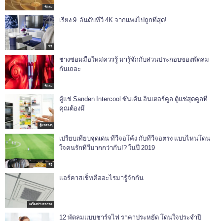
พัดลม
เรียง 9 อันดับทีวี 4K จากแพงไปถูกที่สุด!
ทีวี
ช่างซ่อมมือใหม่ควรรู้ มารู้จักกับส่วนประกอบของพัดลม
กันเถอะ
พัดลม
ตู้แช่ Sanden Intercool ซันเด้น อินเตอร์คูล ตู้แช่สุดคูลที่
คุณต้องมี
ตู้แช่ต่างๆ
เปรียบเทียบจุดเด่น ทีวีจอโค้ง กับทีวีจอตรง แบบไหนโดน
ใจคนรักทีวีมากกว่ากัน!? ในปี 2019
ทีวี
แอร์คาสเช็ทคืออะไรมารู้จักกัน
เครื่องปรับอากาศ
12 พัดลมแบบชาร์จไฟ ราคาประหยัด โดนใจประจำปี