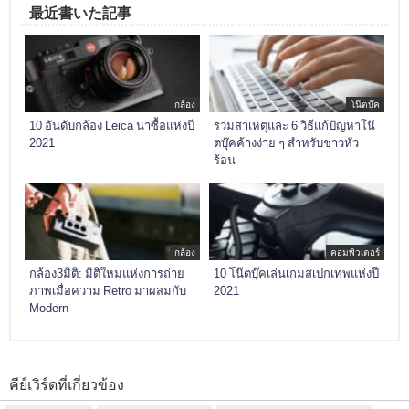
最近書いた記事
กล้อง
โน๊ตบุ๊ค
10 อันดับกล้อง Leica น่าซื้อแห่งปี
รวมสาเหตุและ 6 วิธีแก้ปัญหาโน๊
2021
ตบุ๊คค้างง่าย ๆ สำหรับชาวหัว
ร้อน
กล้อง
คอมพิวเตอร์
กล้อง3มิติ: มิติใหม่แห่งการถ่าย
10 โน๊ตบุ๊คเล่นเกมสเปกเทพแห่งปี
ภาพเมื่อความ Retro มาผสมกับ
2021
Modern
คีย์เวิร์ดที่เกี่ยวข้อง