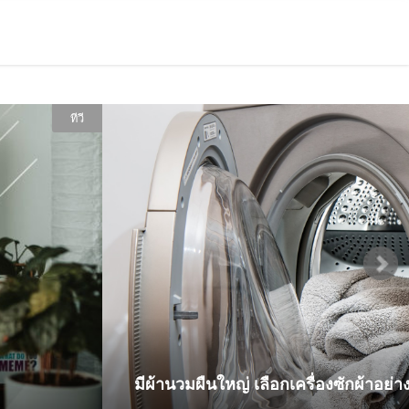
เครื่องซักผ้า
อย่างสะอาด หอม ฟิน!
ตู้เย็น 2 ประตู ไม่เย็