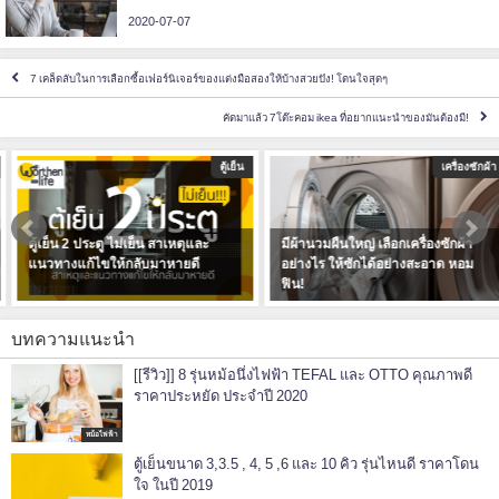
2020-07-07
7 เคล็ดลับในการเลือกซื้อเฟอร์นิเจอร์ของแต่งมือสองให้บ้างสวยปัง! โดนใจสุดๆ
คัดมาแล้ว 7โต๊ะคอม ikea ที่อยากแนะนำของมันต้องมี!
ตู้เย็น
เครื่องซักผ้า
ตู้เย็น 2 ประตู ไม่เย็น สาเหตุและ
มีผ้านวมผืนใหญ่ เลือกเครื่องซักผ้า
แนวทางแก้ไขให้กลับมาหายดี
อย่างไร ให้ซักได้อย่างสะอาด หอม
ฟิน!
บทความแนะนำ
[[รีวิว]] 8 รุ่นหม้อนึ่งไฟฟ้า TEFAL และ OTTO คุณภาพดี
ราคาประหยัด ประจำปี 2020
หม้อไฟฟ้า
ตู้เย็นขนาด 3,3.5 , 4, 5 ,6 และ 10 คิว รุ่นไหนดี ราคาโดน
ใจ ในปี 2019