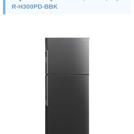
R-H
300
PD-BBK