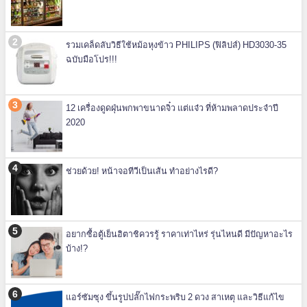
รวมเคล็ดลับวิธีใช้หม้อหุงข้าว PHILIPS (ฟิลิปส์) HD3030-35
ฉบับมือโปร!!!
12 เครื่องดูดฝุ่นพกพาขนาดจิ๋ว แต่แจ๋ว ที่ห้ามพลาดประจำปี
2020
ช่วยด้วย! หน้าจอทีวีเป็นเส้น ทำอย่างไรดี?
อยากซื้อตู้เย็นฮิตาชิควรรู้ ราคาเท่าไหร่ รุ่นไหนดี มีปัญหาอะไร
บ้าง!?
แอร์ซัมซุง ขึ้นรูปปลั๊กไฟกระพริบ 2 ดวง สาเหตุ และวิธีแก้ไข