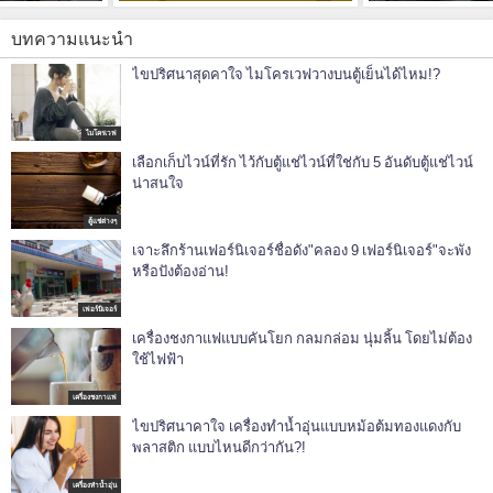
บทความแนะนำ
ไขปริศนาสุดคาใจ ไมโครเวฟวางบนตู้เย็นได้ไหม!?
ไมโครเวฟ
เลือกเก็บไวน์ที่รัก ไว้กับตู้แช่ไวน์ที่ใช่กับ 5 อันดับตู้แช่ไวน์
น่าสนใจ
ตู้แช่ต่างๆ
เจาะลึกร้านเฟอร์นิเจอร์ชื่อดัง"คลอง 9 เฟอร์นิเจอร์"จะพัง
หรือปังต้องอ่าน!
เฟอร์นิเจอร์
เครื่องชงกาแฟแบบคันโยก กลมกล่อม นุ่มลิ้น โดยไม่ต้อง
ใช้ไฟฟ้า
เครื่องชงกาแฟ
ไขปริศนาคาใจ เครื่องทําน้ำอุ่นแบบหม้อต้มทองแดงกับ
พลาสติก แบบไหนดีกว่ากัน?!
เครื่องทำน้ำอุ่น