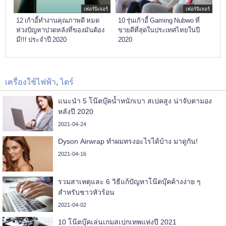
เฟอร์นิเจอร์
เฟอร์นิเจอร์
12 เก้าอี้ทำงานคุณภาพดี หมด
10 รุ่นเก้าอี้ Gaming Nubwo ที่
ห่วงปัญหาปวดหลังที่ของมันต้อง
ขายดีที่สุดในประเทศไทยในปี
มี!!! ประจำปี 2020
2020
เครื่องใช้ไฟฟ้า
,
ไดร์
แนะนำ 5 โน๊ตบุ๊คน้ำหนักเบา สเปคสูง น่าจับตามอง
หลังปี 2020
2021-04-24
Dyson Airwrap ทำผมทรงอะไรได้บ้าง มาดูกัน!
2021-04-16
รวมสาเหตุและ 6 วิธีแก้ปัญหาโน๊ตบุ๊คค้างง่าย ๆ
สำหรับชาวหัวร้อน
2021-04-02
10 โน๊ตบุ๊คเล่นเกมสเปกเทพแห่งปี 2021