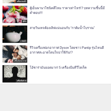
เครื่องกรองน้ำ
ตู้เย็นพานาโซนิคดีไหม ราคาเท่าไหร่!? บทความชิ้นนี้มี
คำตอบ!!!
ตู้เย็น
สายวินเทจต้องเลิฟแน่นอนกับ “กาต้มน้ำโบราณ”
กาต้มน้ำ
รีวิวเครื่องฟอกอากาศ Dyson โดยชาว Pantip รุ่นไหนดี
อากาศสะอาดโดนใจน่าใช้กัน!?
เครื่องฟอกอากาศ
โอ้ซาร่ามันยอดมาก! 5 เครื่องปั่นทีวีไดเร็ค
เครื่องปั่นต่างๆ