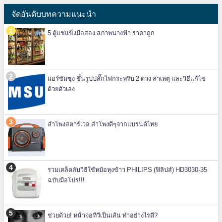
จัดอันดับบทความแนะนำ
5 ตู้แช่แข็งมือสอง สภาพนางฟ้า ราคาถูก
แอร์ซัมซุง ขึ้นรูปปลั๊กไฟกระพริบ 2 ดวง สาเหตุ และวิธีแก้ไข
ด้วยตัวเอง
ลำโพงสตาร์เวล ลำโพงดีๆจากแบรนด์ไทย
รวมเคล็ดลับวิธีใช้หม้อหุงข้าว PHILIPS (ฟิลิปส์) HD3030-35
ฉบับมือโปร!!!
ช่วยด้วย! หน้าจอทีวีเป็นเส้น ทำอย่างไรดี?