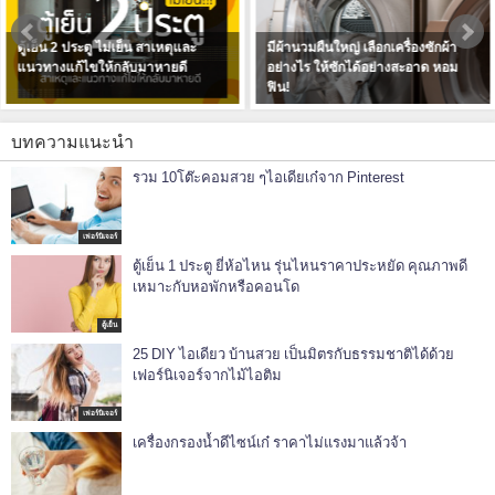
เย็น 2 ประตู ไม่เย็น สาเหตุและ
มีผ้านวมผืนใหญ่ เลือกเครื่องซักผ้า
ที
ทางแก้ไขให้กลับมาหายดี
อย่างไร ให้ซักได้อย่างสะอาด หอม
ก็แ
ฟิน!
บทความแนะนำ
รวม 10โต๊ะคอมสวย ๆไอเดียเก๋จาก Pinterest
เฟอร์นิเจอร์
ตู้เย็น 1 ประตู ยี่ห้อไหน รุ่นไหนราคาประหยัด คุณภาพดี
เหมาะกับหอพักหรือคอนโด
ตู้เย็น
25 DIY ไอเดียว บ้านสวย เป็นมิตรกับธรรมชาติได้ด้วย
เฟอร์นิเจอร์จากไม้ไอติม
เฟอร์นิเจอร์
เครื่องกรองน้ำดีไซน์เก๋ ราคาไม่แรงมาแล้วจ้า