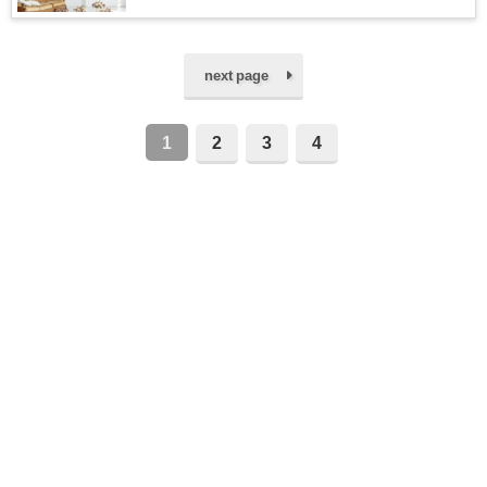
next page
1
2
3
4