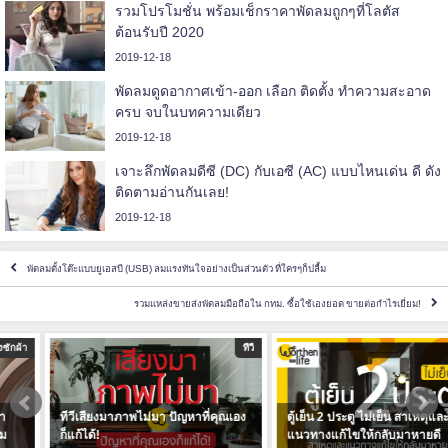
รวมโปรโมชั่น พร้อมเช็กราคาพัดลมถูกๆที่โลตัส
ต้อนรับปี 2020
2019-12-18
พัดลมดูดอากาศเข้า-ออก เลือก ติดตั้ง ทำความสะอาด
ครบ จบในบทความเดียว
2019-12-18
เจาะลึกพัดลมดีซี (DC) กับเอซี (AC) แบบไหนเด่น ดี ดัง
ติดตามอ่านกันเลย!
2019-12-18
พัดลมตั้งโต๊ะแบบยูเอสบี (USB) ลมแรงทันใจอย่างเป็นส่วนตัว ที่ใครๆก็ปลื้ม
รวมแหล่งขายส่งพัดลมมือถือใน กทม. ซื้อใช้เองยอด ขายต่อกำไรเยี่ยม!
ทีวี
ตู้เย็น
ทีวีเสียงมาภาพไม่มา ปัญหาที่คุณเอง
ตู้เย็น 2 ประตู ไม่เย็น สาเหตุและ
ก็แก้ได้!
แนวทางแก้ไขให้กลับมาหายดี