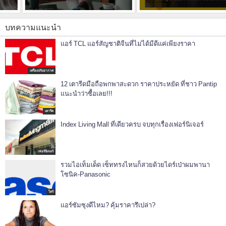
บทความแนะนำ
แอร์ TCL แอร์สัญชาติจีนที่ไม่ได้มีดีแค่เพียงราคา
เครื่องปรับอากาศ
12 เตารีดมือถือพกพาสะดวก ราคาประหยัด ที่ชาว Pantip
แนะนำว่าซื้อเลย!!!
เตารีด
Index Living Mall ที่เดียวครบ จบทุกเรื่องเฟอร์นิเจอร์
เฟอร์นิเจอร์
รวมไอเท็มเด็ด เซ็ททรงไหนก็สวยด้วยไดร์เป่าผมพานา
โซนิค-Panasonic
ไดร์
แอร์ซัมซุงดีไหม? คุ้มราคารึเปล่า?