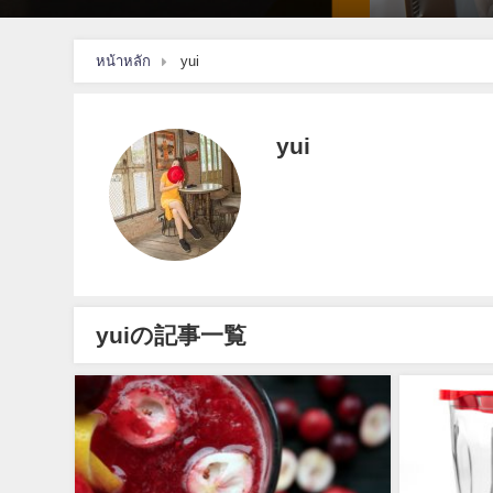
หน้าหลัก
yui
yui
yuiの記事一覧