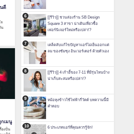
นดี
[[รีวิว]] ชวนส่องร้าน SB Design
ใจ
Square 3 สาขา น่าเดินเที่ยวซื้อ
ัน
เฟอร์นิเจอร์ใหม่หรือเปล่า!?
เคล็ดลับแก้ไขปัญหาแอร์ไม่เย็นออกแต่
ลม ของซัมซุง อินเวอร์เตอร์ ด้วยตัวเอง
[[รีวิว]] 4 เก้าอี้ของ 7-11 ที่มีรุ่นไหนบ้าง
น่าเก็บสะสมหรือเปล่า!?
หม้อหุงข้าวใช้ไฟฟ้ากี่วัตต์ บทความนี้มี
คำตอบ
ุกเมนู
6 ประเภทแอร์ที่คุณควรรู้จัก!
่องปั่น