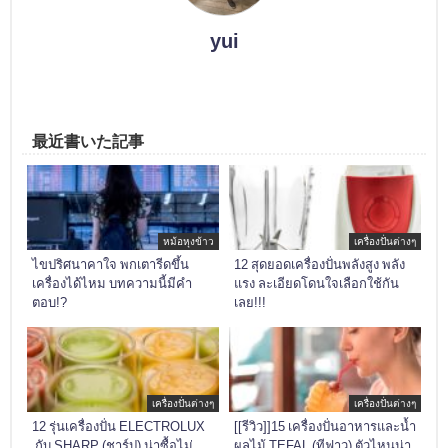
yui
最近書いた記事
หม้อหุงข้าว
เครื่องปั่นต่างๆ
ไขปริศนาคาใจ พกเตารีดขึ้น
12 สุดยอดเครื่องปั่นพลังสูง พลัง
เครื่องได้ไหม บทความนี้มีคำ
แรง ละเอียดโดนใจเลือกใช้กัน
ตอบ!?
เลย!!!
เครื่องปั่นต่างๆ
เครื่องปั่นต่างๆ
12 รุ่นเครื่องปั่น ELECTROLUX
[[รีวิว]]15 เครื่องปั่นอาหารและน้ำ
กับ SHARP (ชาร์ป) น่าซื้อไม่
ผลไม้ TEFAL (ทีฟาว) ตัวไหนน่า