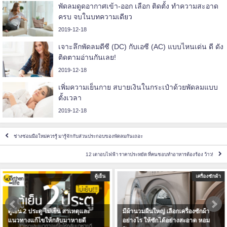
พัดลมดูดอากาศเข้า-ออก เลือก ติดตั้ง ทำความสะอาด
ครบ จบในบทความเดียว
2019-12-18
เจาะลึกพัดลมดีซี (DC) กับเอซี (AC) แบบไหนเด่น ดี ดัง
ติดตามอ่านกันเลย!
2019-12-18
เพิ่มความเย็นกาย สบายเงินในกระเป๋าด้วยพัดลมแบบ
ตั้งเวลา
2019-12-18
ช่างซ่อมมือใหม่ควรรู้ มารู้จักกับส่วนประกอบของพัดลมกันเถอะ
12 เตาอบไฟฟ้า ราคาประหยัด ที่คนชอบทำอาหารต้องร้อง ว้าว!
ตู้เย็น
เครื่องซักผ้า
ตู้เย็น 2 ประตู ไม่เย็น สาเหตุและ
มีผ้านวมผืนใหญ่ เลือกเครื่องซักผ้า
แนวทางแก้ไขให้กลับมาหายดี
อย่างไร ให้ซักได้อย่างสะอาด หอม