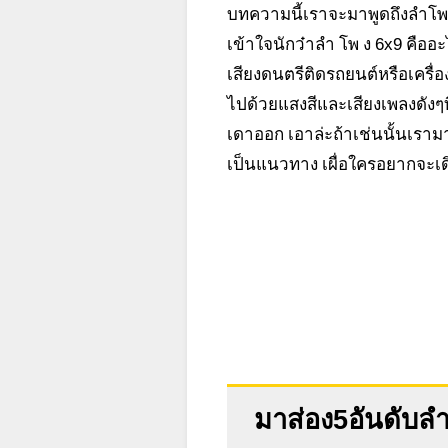
บทความนี้เราจะมาพูดถึงลําโพ
เข้าใจนักว๋าลํา โพ ง 6x9 คืออ
เสียงดนตรีติดรถยนต์หรือเครื่อ
ไปด้วยแสงสีและเสียงเพลงดังๆท
เดาออก เอาล่ะถ้าเช่นนั้นเรามาท
เป็นแนวทาง เผื่อใครอยากจะเดิ
มาส่อง5อันดับลำ