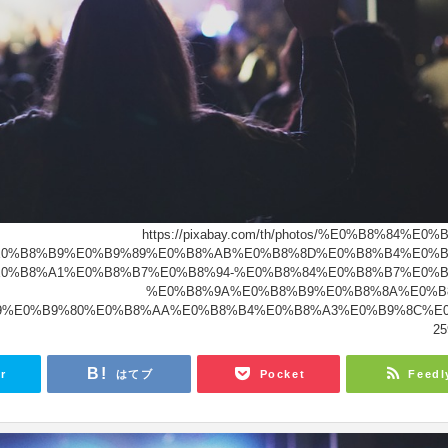
https://pixabay.com/th/photos/%E0%B8%84%E0%
0%B8%B9%E0%B9%89%E0%B8%AB%E0%B8%8D%E0%B8%B4%E0%B
0%B8%A1%E0%B8%B7%E0%B8%94-%E0%B8%84%E0%B8%B7%E0%B
%E0%B8%9A%E0%B8%B9%E0%B8%8A%E0%B
9%E0%B9%80%E0%B8%AA%E0%B8%B4%E0%B8%A3%E0%B9%8C%E0
25
r
はてブ
Pocket
Feedl