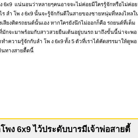
ง 6x9 แน่นอนว่าหลายๆคนอาจจะไม่ค่อยมีใครรู้จักหรือไม่ค่อย
ะไร ลํา โพ ง 6x9 นั้นจะรู้จักกันดีในสายของชายหนุ่มที่หลงไหลใ
งเสียงติดรถยนต์นั้นเอง หากใครยังนึกไม่ออกก็คือ รถยนต์ที่เต็ม
ี่มักจะมาพร้อมกับสาวสวยยืนเต้นอยู่บนรถ มาถึงขั้นนี้น่าจะพอ
ำความรู้จักกับลํา โพ ง 6x9 ทั้ง 5 ตัวที่เราได้คัดสรรมาให้ดูพอ
นทางสายตื้ดนี้
โพง 6x9 ไว้ประดับบารมีเจ้าพ่อสายตี้