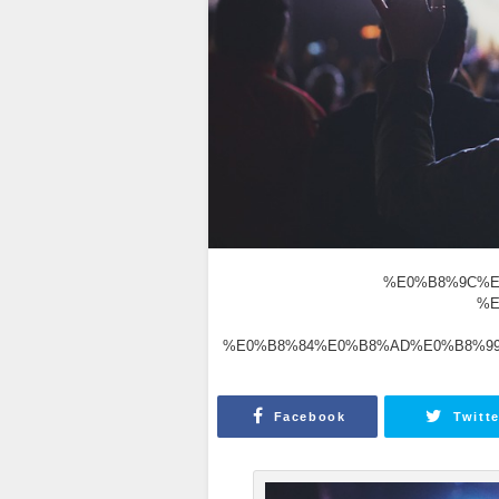
%E0%B8%9C%E
%E
%E0%B8%84%E0%B8%AD%E0%B8%9
Facebook
Twitte