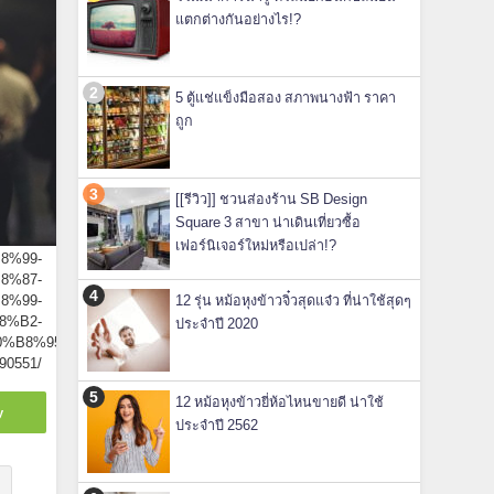
แตกต่างกันอย่างไร!?
5 ตู้แช่แข็งมือสอง สภาพนางฟ้า ราคา
ถูก
[[รีวิว]] ชวนส่องร้าน SB Design
Square 3 สาขา น่าเดินเที่ยวซื้อ
เฟอร์นิเจอร์ใหม่หรือเปล่า!?
B8%99-
8%87-
12 รุ่น หม้อหุงข้าวจิ๋วสุดแจ๋ว ที่น่าใช้สุดๆ
8%99-
8%B2-
ประจำปี 2020
%B8%95-
90551/
12 หม้อหุงข้าวยี่ห้อไหนขายดี น่าใช้
y
ประจำปี 2562