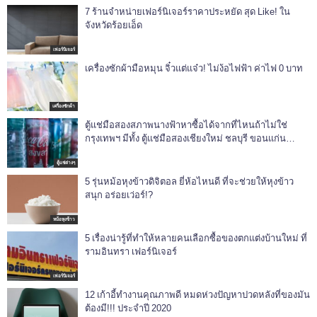
7 ร้านจำหน่ายเฟอร์นิเจอร์ราคาประหยัด สุด Like! ใน
จังหวัดร้อยเอ็ด
เฟอร์นิเจอร์
เครื่องซักผ้ามือหมุน จิ๋วแต่แจ๋ว! ไม่ง้อไฟฟ้า ค่าไฟ 0 บาท
เครื่องซักผ้า
ตู้แช่มือสองสภาพนางฟ้าหาซื้อได้จากที่ไหนถ้าไม่ใช่
กรุงเทพฯ มีทั้ง ตู้แช่มือสองเชียงใหม่ ชลบุรี ขอนแก่น
หาดใหญ่ ราคาถููกด้วย !
ตู้แช่ต่างๆ
5 รุ่นหม้อหุงข้าวดิจิตอล ยี่ห้อไหนดี ที่จะช่วยให้หุงข้าว
สนุก อร่อยเว่อร์!?
หม้อหุงข้าว
5 เรื่องน่ารู้ที่ทำให้หลายคนเลือกซื้อของตกแต่งบ้านใหม่ ที่
รามอินทรา เฟอร์นิเจอร์
เฟอร์นิเจอร์
12 เก้าอี้ทำงานคุณภาพดี หมดห่วงปัญหาปวดหลังที่ของมัน
ต้องมี!!! ประจำปี 2020