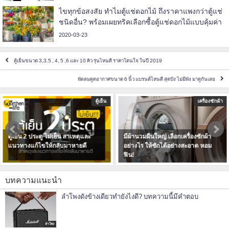
ไขทุกข้อสงสัย ทำไมตู้แช่ดอกไม้ ถึงราคาแพงกว่าตู้แช่
ชนิดอื่น? พร้อมเผยทริคเลือกซื้อตู้แช่ดอกไม้แบบคุ้มค่า
2020-03-23
ตู้เย็นขนาด 3,3.5 , 4, 5 ,6 และ 10 คิว รุ่นไหนดี ราคาโดนใจ ในปี 2019
พัดลมดูดอากาศขนาด 6 นิ้ว แบรนด์ไหนดี สุดปัง ไม่มีพัง มาดูกันเลย
ู้เย็น
เครื่องซักผ้า
มีผ้านวมผืนใหญ่ เลือกเครื่องซักผ้า
ทีวีเสียงมาภาพไม่มา ปัญหาที่คุณ
อย่างไร ให้ซักได้อย่างสะอาด หอม
ก็แก้ได้!
ฟิน!
บทความแนะนำ
ลำโพงดังข้างเดียวทำยังไงดี? บทความนี้มีคำตอบ
ลำโพง