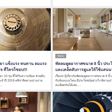
พัดลม
ขา แข็งแรง ทนทาน ลมแรง
พัดลมดูดอากาศขนาด 8 นิ้ว ประ
ใจ ที่ใครก็ชอบ!!!
และเคล็ดลับการดูแลให้ใช้แสนน
า 10 รุ่น ที่ได้รับความนิยม ช่วยดับ
เรื่องน่ารู้เกี่ยวกับพัดลมดูดอากาศขนาด 8 นิ้
ระจำปี 2019 คลิก! ติดตามอ่านราย
กับห้องแบบไหน มีประโยชน์อย่างไร ติตามอ
...
ละเอียดกันได้เลย......