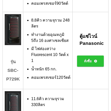
คอมเพรสเซอร์90วัตต์
8.8คิว ความจุรวม 248
ลิตร
ทำงานด้วยอุณหภูมิ
ตู้แช่ไวน์
5ถึง 16 องศาเซลเซียส
Panasonic
มี ไฟส่องสว่าง
Fluorescent 10 วัตต์ x
1
สั่งซื้อ
รุ่น
น้ำหนัก 65 กก.
SBC-
คอมเพรสเซอร์120วัตต์
P729K
11.6คิว ความจุรวม
330ลิตร