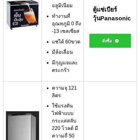
อลูมิเนียม
ตู้แช่เบียร์
ทำงานที่
วุ้นPanasonic
อุณหภูมิ 0 ถึง
-13 เซลเซียส
สั่งซื้อ
แช่ได้ 60ขวด
มีล้อเลื่อน
มีกุญแจและ
ตระกร้า
ความจุ 121
ลิตร
ใช้แรงดัน
ไฟฟ้าแบบ
กระแสสลับ
220 โวลต์ มี
ความถี่ 50