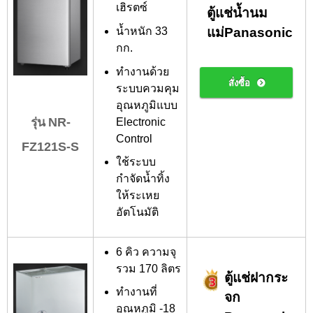
เฮิรตซ์
ตู้แช่น้ำนม
น้ำหนัก 33
แม่Panasonic
กก.
ทำงานด้วย
สั่งซื้อ
ระบบควมคุม
อุณหภูมิแบบ
Electronic
รุ่น NR-
Control
FZ121S-S
ใช้ระบบ
กำจัดน้ำทิ้ง
ให้ระเหย
อัตโนมัติ
6 คิว ความจุ
รวม 170 ลิตร
ตู้แช่ฝากระ
ทำงานที่
จก
อุณหภูมิ -18