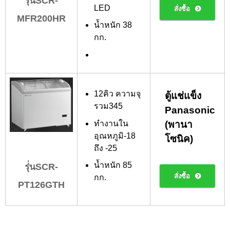
รุ่นSCR-
LED
สั่งซื้อ
MFR200HR
น้ำหนัก 38
กก.
12คิว ความจุ
ตู้แช่แข็ง
รวม345
Panasonic
ทำงานใน
(พานา
อุณหภูมิ-18
โซนิค)
ถึง -25
น้ำหนัก 85
รุ่่นSCR-
สั่งซื้อ
กก.
PT126GTH