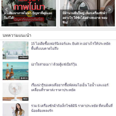
มีผ้านวมผืนใหญ่ เลือกเครื่องซักผ้า
ตู้เย็น 2 ประตู ไม่เย็น สาเหตุและ
อย่างไร ให้ซักได้อย่างสะอาด หอม
แนวทางแก้ไขให้กลับมาหายดี
ฟิน!
บทความแนะนำ
15 ไอเดียซื้อเฟอร์นิเจอร์และ Built in อย่างไรให้ประหยัด
พื้นที่แบบคาดไม่ถึง
เฟอร์นิเจอร์
เอาใจสายเมา ! ด้วยตู้แช่เบียร์วุ้น
ตู้แช่ต่างๆ
เรื่องน่ารู้ของคนที่อยากซื้อพัดลมไอเย็น ไอน้ำ และแอร์
เคลื่อนที่ราคาส่ง ราคาประหยัด
พัดลม
รวม 6 เครื่องซักผ้าถังเล็กไซต์มินิ ราคาประหยัด ที่คนพื้นที่
น้อยต้องหลงรัก