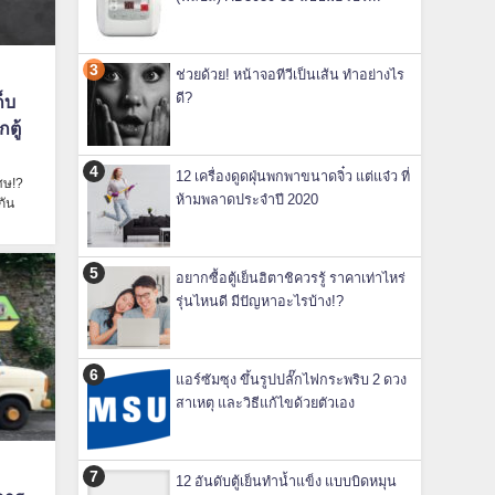
ช่วยด้วย! หน้าจอทีวีเป็นเส้น ทำอย่างไร
ดี?
็บ
ตู้
12 เครื่องดูดฝุ่นพกพาขนาดจิ๋ว แต่แจ๋ว ที่
ศษ!?
ห้ามพลาดประจำปี 2020
กัน
อยากซื้อตู้เย็นฮิตาชิควรรู้ ราคาเท่าไหร่
รุ่นไหนดี มีปัญหาอะไรบ้าง!?
แอร์ซัมซุง ขึ้นรูปปลั๊กไฟกระพริบ 2 ดวง
สาเหตุ และวิธีแก้ไขด้วยตัวเอง
12 อันดับตู้เย็นทำน้ำแข็ง แบบบิดหมุน