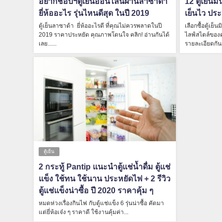
อยากช้อปฯตู้เย็นออนไลน์ผ่านลาซาด้า
12 ตู้เย็นม
ยี่ห้ออะไร รุ่นไหนดีสุด ในปี 2019
เย็นไว ประ
ตู้เย็นลาซาด้า ยี่ห้ออะไรดี ที่คุณไม่ควรพลาดในปี
เลือกซื้อตู้เย
2019 ราคาประหยัด คุณภาพโดนใจ คลิก! อ่านกันได้
ไลฟ์สไตล์ของคุ
เลย......
รายละเอียดกันเ
ตู้เย็น
2 กระทู้ Pantip แนะนำตู้แช่น้ำดื่ม ตู้แช่
แข็ง ใช้ทน ใช้นาน ประหยัดไฟ + 2 รีวิว
ตู้แช่แข็งน่าซื้อ ปี 2020 ราคาคุ้ม ๆ
หมดห่วงเรื่องกินไฟ กับตู้แช่แข็ง 6 รุ่นน่าซื้อ คัดมา
แต่ยี่ห้อเจ๋ง ๆ ราคาดี ใช้งานคุ้มค่า...