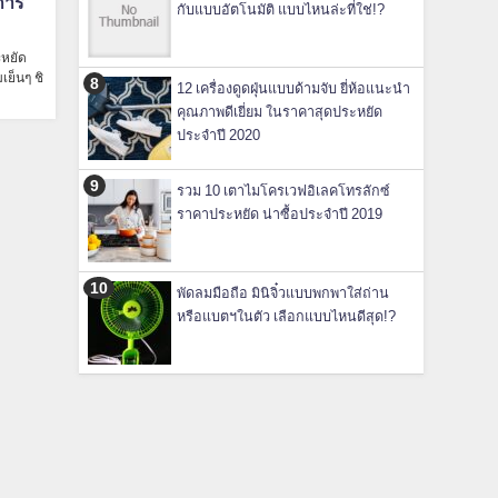
กการ
กับแบบอัตโนมัติ แบบไหนล่ะที่ใช่!?
ะหยัด
เย็นๆ ชิ
12 เครื่องดูดฝุ่นแบบด้ามจับ ยี่ห้อแนะนำ
คุณภาพดีเยี่ยม ในราคาสุดประหยัด
ประจำปี 2020
รวม 10 เตาไมโครเวฟอิเลคโทรลักซ์
ราคาประหยัด น่าซื้อประจำปี 2019
พัดลมมือถือ มินิจิ๋วแบบพกพาใส่ถ่าน
หรือแบตฯในตัว เลือกแบบไหนดีสุด!?