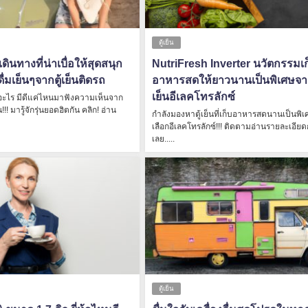
ตู้เย็น
ดินทางที่น่าเบื่อให้สุดสนุก
NutriFresh Inverter นวัตกรรมเก
ดื่มเย็นๆจากตู้เย็นติดรถ
อาหารสดให้ยาวนานเป็นพิเศษจาก
เย็นอีเลคโทรลักซ์
ืออะไร มีดีแค่ไหนมาฟังความเห็นจาก
!! มารู้จักรุ่นยอดฮิตกัน คลิก! อ่าน
กำลังมองหาตู้เย็นที่เก็บอาหารสดนานเป็นพิเ
เลือกอีเลคโทรลักซ์!!! ติดตามอ่านรายละเอียด
เลย.....
ตู้เย็น