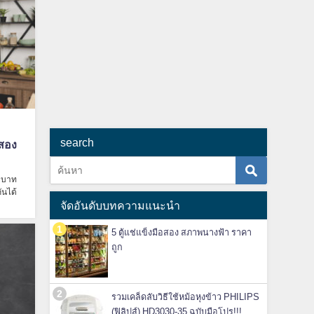
search
อสอง
0 บาท
ันได้
จัดอันดับบทความแนะนำ
5 ตู้แช่แข็งมือสอง สภาพนางฟ้า ราคา
ถูก
รวมเคล็ดลับวิธีใช้หม้อหุงข้าว PHILIPS
(ฟิลิปส์) HD3030-35 ฉบับมือโปร!!!