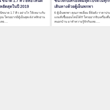
ินิ ขนาด 1.7 คิว ยี่ห้อไหนดี
ชื่นใจกับเครื่องดื่มสุดโปรดในทุ
หยัดสุดในปี 2019
เดินทางด้วยตู้เย็นพกพา
็นมินิขนาด 1.7 คิว อย่างไร ให้เหมาะกับ
6 ตู้เย็นพกพา คุณภาพเยี่ยม ยี่ห้อดัง ราคาปร
ณ ใครอยากมีตู้เย็นสุดเจ๋ง! คลิกอ่าน
แถมสั่งซื้อออนไลน์ได้!!! ใครอยากจิบเครื่องดื่ม
ลย.....
ลนอกบ้าน มาทำความรู้จักกันเลย......