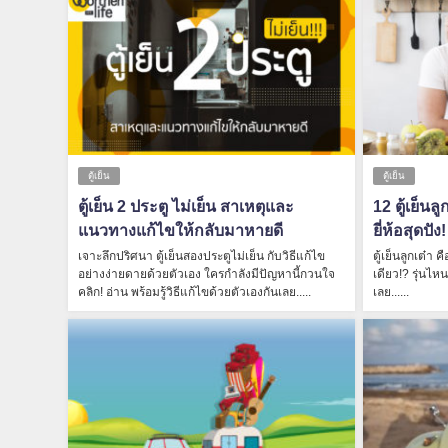
ตู้เย็น
ตู้เย็น
ตู้เย็น 2 ประตู ไม่เย็น สาเหตุและ
12 ตู้เย็น
แนวทางแก้ไขให้กลับมาหายดี
ยี่ห้อสุดปั
เจาะลึกปริศนา ตู้เย็นสองประตูไม่เย็น กับวิธีแก้ไข
ตู้เย็นลูกเต๋
อย่างง่ายดายด้วยตัวเอง ใครกำลังมีปัญหานี้กวนใจ
เดียว!? รุ่นไห
คลิก! อ่าน พร้อมรู้วิธีแก้ไขด้วยตัวเองกันเลย.....
เลย......