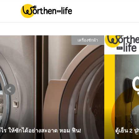
่องซักผ้า
ตู้เย็น 2 ประตู ไม่เย็น สาเหตุและแนวทางแก้