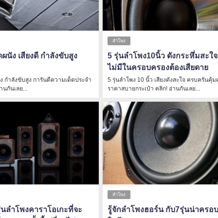
ลำโพง
ผนัง เสียงดี กำลังขับสูง
5 รุ่นลำโพง10นิ้ว ดังกระหึ่มสะใจ
ไม่มีในครอบครองต้องเสียดาย
ง กำลังขับสูง การันตีความเด็ดประจำ
5 รุ่นลำโพง 10 นิ้ว เสียงดังสะใจ ครบครันคุ้ม
่านกันเลย...
ราคาสบายกระเป๋า คลิก! อ่านกันเลย...
ลำโพง
ุ่นลำโพงคาราโอเกะที่จะ
รู้จักลำโพงฮอร์น กับ7รุ่นน่าคร