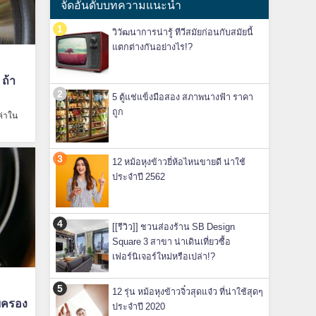
จัดอันดับบทความแนะนำ
วิวัฒนาการน่ารู้ ทีวีสมัยก่อนกับสมัยนี้
แตกต่างกันอย่างไร!?
 ถ้า
5 ตู้แช่แข็งมือสอง สภาพนางฟ้า ราคา
ถูก
ค่าใน
12 หม้อหุงข้าวยี่ห้อไหนขายดี น่าใช้
ประจำปี 2562
[[รีวิว]] ชวนส่องร้าน SB Design
Square 3 สาขา น่าเดินเที่ยวซื้อ
เฟอร์นิเจอร์ใหม่หรือเปล่า!?
12 รุ่น หม้อหุงข้าวจิ๋วสุดแจ๋ว ที่น่าใช้สุดๆ
อบครอง
ประจำปี 2020