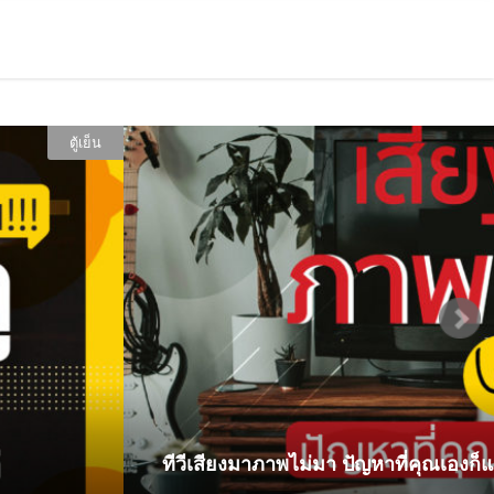
่มา ปัญหาที่คุณเองก็แก้ได้!