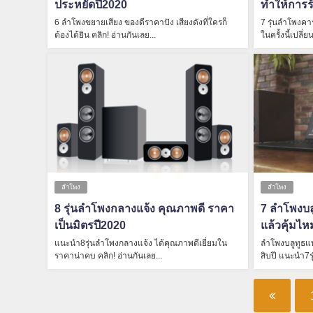
ประหยัดปี2020
ทำให้การร้
6 ลำโพงขยายเสียง ของดีราคาปัง เสียงดังที่ใครก็
7 รุ่นลำโพงคา
ต้องได้ยิน คลิก! อ่านกันเลย...
ในครั้งนี้เปลี่ย
ลำโพง
ลำโพง
8 รุ่นลำโพงกลางแจ้ง คุณภาพดี ราคา
7 ลำโพงบลูท
เป็นมิตรปี2020
แล้วคุ้มไ
แนะนำ8รุ่นลำโพงกลางแจ้ง ได้คุณภาพดีเยี่ยมใน
ลำโพงบลูทูธแ
ราคาน่าคบ คลิก! อ่านกันเลย...
สิบปี แนะนำ7รุ