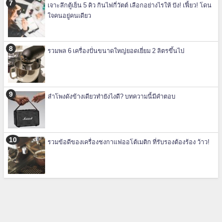
เจาะลึกตู้เย็น 5 คิว กินไฟกี่วัตต์ เลือกอย่างไรให้ ปัง! เฟี้ยว! โดน
ใจคนอยู่คนเดียว
รวมพล 6 เครื่องปั่นขนาดใหญ่ยอดเยี่ยม 2 ลิตรขึ้นไป
ลำโพงดังข้างเดียวทำยังไงดี? บทความนี้มีคำตอบ
รวมข้อดีของเครื่องชงกาแฟออโต้เมติก ที่รับรองต้องร้อง ว้าว!