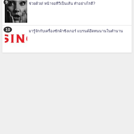
ช่วยด้วย! หน้าจอทีวีเป็นเส้น ทำอย่างไรดี?
มารู้จักกับเครื่องซักผ้าซิงเกอร์ แบรนด์อึดทนนานในตำนาน