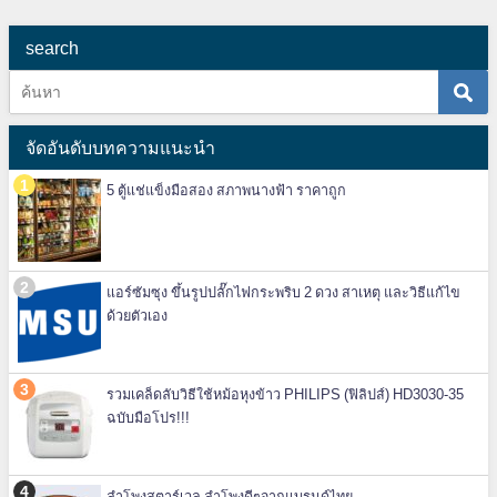
search
จัดอันดับบทความแนะนำ
5 ตู้แช่แข็งมือสอง สภาพนางฟ้า ราคาถูก
แอร์ซัมซุง ขึ้นรูปปลั๊กไฟกระพริบ 2 ดวง สาเหตุ และวิธีแก้ไข
ด้วยตัวเอง
รวมเคล็ดลับวิธีใช้หม้อหุงข้าว PHILIPS (ฟิลิปส์) HD3030-35
ฉบับมือโปร!!!
ลำโพงสตาร์เวล ลำโพงดีๆจากแบรนด์ไทย