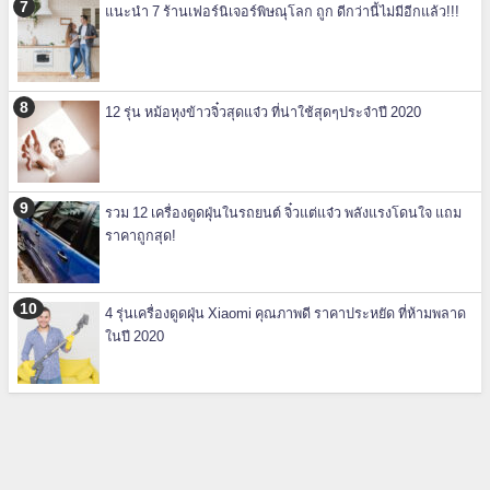
แนะนำ 7 ร้านเฟอร์นิเจอร์พิษณุโลก ถูก ดีกว่านี้ไม่มีอีกแล้ว!!!
12 รุ่น หม้อหุงข้าวจิ๋วสุดแจ๋ว ที่น่าใช้สุดๆประจำปี 2020
รวม 12 เครื่องดูดฝุ่นในรถยนต์ จิ๋วแต่แจ๋ว พลังแรงโดนใจ แถม
ราคาถูกสุด!
4 รุ่นเครื่องดูดฝุ่น Xiaomi คุณภาพดี ราคาประหยัด ที่ห้ามพลาด
ในปี 2020